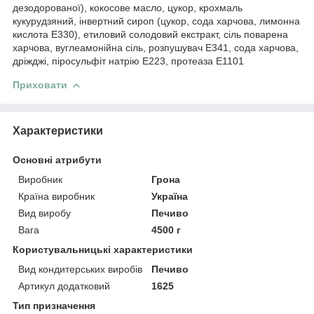
дезодорованої), кокосове масло, цукор, крохмаль
кукурудзяний, інвертний сироп (цукор, сода харчова, лимонна
кислота Е330), етиловий солодовий екстракт, сіль поварена
харчова, вуглеамонійна сіль, розпушувач Е341, сода харчова,
дріжджі, піросульфіт натрію Е223, протеаза Е1101
Приховати
Характеристики
Основні атрибути
Виробник
Грона
Країна виробник
Україна
Вид виробу
Печиво
Вага
4500 г
Користувальницькі характеристики
Вид кондитерських виробів
Печиво
Артикул додатковий
1625
Тип призначення