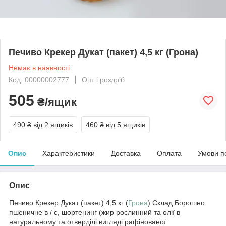
Печиво Крекер Дукат (пакет) 4,5 кг (Грона)
Немає в наявності
Код: 00000002777
Опт і роздріб
505
₴/ящик
490 ₴
від 2 ящиків
460 ₴
від 5 ящиків
Опис
Характеристики
Доставка
Оплата
Умови п
Опис
Печиво Крекер Дукат (пакет) 4,5 кг (
Грона
) Склад Борошно
пшеничне в / с, шортенинг (жир рослинний та олії в
натуральному та отверділі вигляді рафінованої