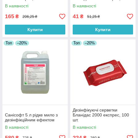
В наявності
В наявності
165
41
₴
₴
206,25 ₴
51,25 ₴
Купити
Купити
Топ
–20%
Топ
–20%
Дезінфікуючі серветки
Санісофт 5 л рідке мило з
Бланідас 2000 експрес, 100
дезінфікційним ефектом
шт.
В наявності
В наявності
580
224
₴
₴
725 ₴
280 ₴