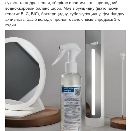
сухості та подразнення, зберігає еластичність і природний
водно-жировий баланс шкіри. Має віруліцидну (включаючи
гепатит В, С, ВІЛ), бактерицидну, туберкулоцидну, фунгіцидну
активність. Засіб володіє пролонгованою дією впродовж 3-х
годин.