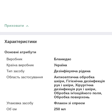
Приховати
Характеристики
Основні атрибути
Виробник
Бланидас
Країна виробник
Україна
Тип засобу
Дезінфікуюча рідина
Область застосування
Антисептична обробка
шкіри, Гігієнічна дезінфекція
рук і шкіри, Хірургічна
дезінфекція рук і шкіри,
Обробка ін'єкційного поля,
Обробка поверхонь
Упаковка засобу
Флакон зі спреєм
Об`єм
250 мл