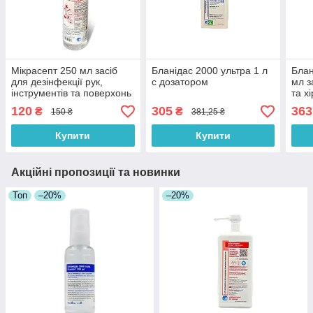
Мікрасепт 250 мл засіб
Бланідас 2000 ультра 1 л
Блан
для дезінфекції рук,
с дозатором
мл з
інструментів та поверхонь
та х
шкір
120
305
363
₴
₴
150 ₴
381,25 ₴
Купити
Купити
Акційні пропозиції та новинки
Топ
–20%
–20%