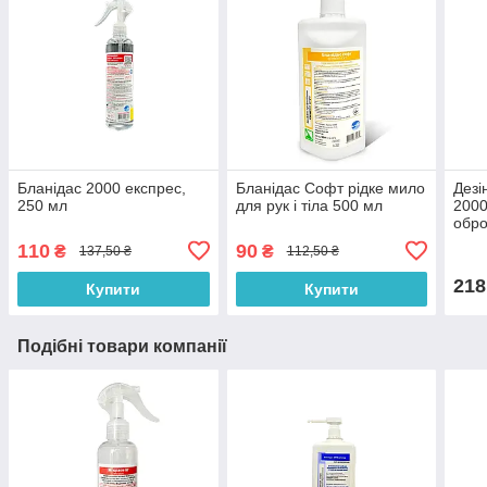
Бланідас 2000 експрес,
Бланідас Софт рідке мило
Дезі
250 мл
для рук і тіла 500 мл
2000
обро
110
90
₴
₴
137,50 ₴
112,50 ₴
218
Купити
Купити
Подібні товари компанії