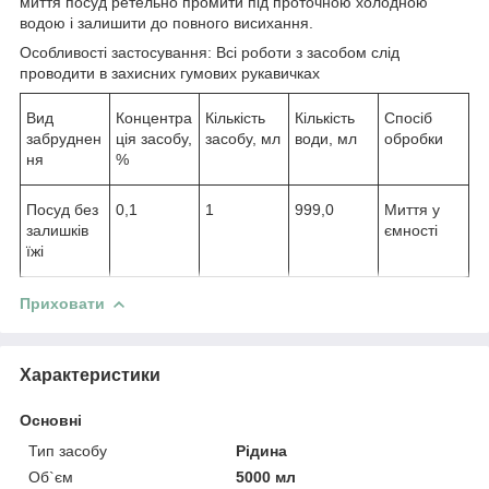
миття посуд ретельно промити під проточною холодною
водою і залишити до повного висихання.
Особливості застосування: Всі роботи з засобом слід
проводити в захисних гумових рукавичках
Вид
Концентра
Кількість
Кількість
Спосіб
забруднен
ція засобу,
засобу, мл
води, мл
обробки
ня
%
Посуд без
0,1
1
999,0
Миття у
залишків
ємності
їжі
Приховати
Характеристики
Основні
Тип засобу
Рідина
Об`єм
5000 мл