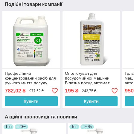
Подібні товари компанії
Професійний
Ополіскувач для
Гель
концентрований засіб для
посудомийної машини
маши
ручного миття посуду
Білизна посуд автомат
авто
Onclean 5 л від Бланідас
1000 мл
782,02
195
950
₴
₴
977,52 ₴
243,75 ₴
Купити
Купити
Акційні пропозиції та новинки
Топ
–20%
Топ
–20%