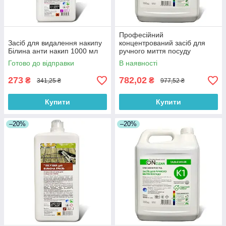
Професійний
Засіб для видалення накипу
концентрований засіб для
Білина анти накип 1000 мл
ручного миття посуду
Onclean 5 л від Бланідас
Готово до відправки
В наявності
273
782,02
₴
₴
341,25 ₴
977,52 ₴
Купити
Купити
–20%
–20%