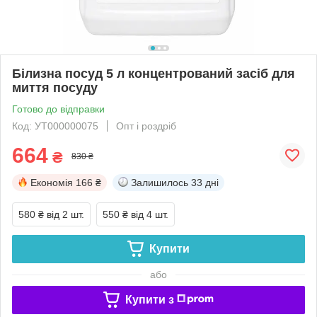
Білизна посуд 5 л концентрований засіб для
миття посуду
Готово до відправки
Код: УТ000000075
Опт і роздріб
664
₴
830 ₴
Економія
166 ₴
Залишилось
33 дні
580 ₴
від 2 шт.
550 ₴
від 4 шт.
Купити
або
Купити з