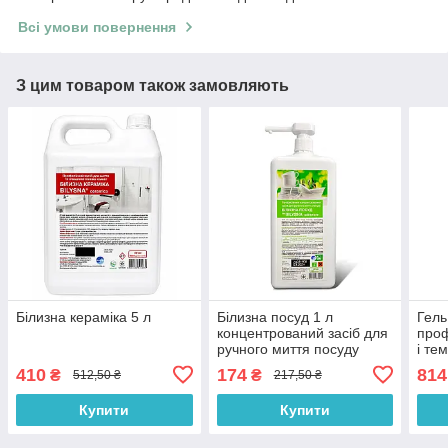
Всі умови повернення
З цим товаром також замовляють
Білизна кераміка 5 л
Білизна посуд 1 л
Гель
концентрований засіб для
проф
ручного миття посуду
і те
410
174
814
₴
₴
512,50 ₴
217,50 ₴
Купити
Купити