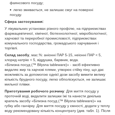
фаянсового посуду;
легко змивається, не залишає смуг на поверхні
посуду.
Сфера застосування:
У лікувальних установах різного профілю, на підприємствах
фармацевтичної, хімічної, біотехнологічної, мікробіологічної,
харчової та переробної промисловості, підприємствах
комунального господарства, громадського харчування і
торгівлі.
Склад засобу
, мас.%: аніонні ПАР 5-15, неіонні ПАР < 5,
хлорид натрію < 5, віддушка, барвник, вода.
«Білизна посуд (™ Bilysna tableware)» - засіб ефективно
видаляє жир та харчові плями, утворює стійку піну, що дає
можливість за допомогою однієї дози засобу вимити велику
кількість брудного посуду, легко обполіскується, не залишає
мильної плівки.
Приготування робочого розчину
: Для миття посуду у
проточній воді, видалити залишки їжі та нанести декілька
крапель засобу «Білизна посуд (™ Bilysna tableware)» на
губку або ганчірку. Для миття посуду у ємності, додати у теплу
воду рекомендовану кількість концентрату (див. табл. 1). Після