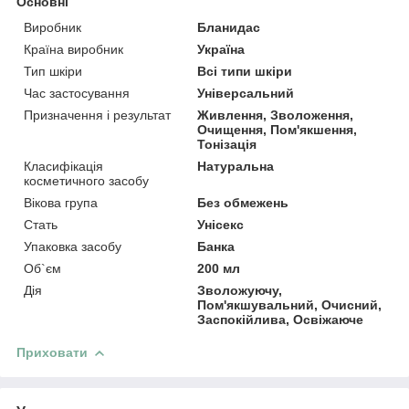
Основні
Виробник
Бланидас
Країна виробник
Україна
Тип шкіри
Всі типи шкіри
Час застосування
Універсальний
Призначення і результат
Живлення, Зволоження,
Очищення, Пом'якшення,
Тонізація
Класифікація
Натуральна
косметичного засобу
Вікова група
Без обмежень
Стать
Унісекс
Упаковка засобу
Банка
Об`єм
200 мл
Дія
Зволожуючу,
Пом'якшувальний, Очисний,
Заспокійлива, Освіжаюче
Приховати