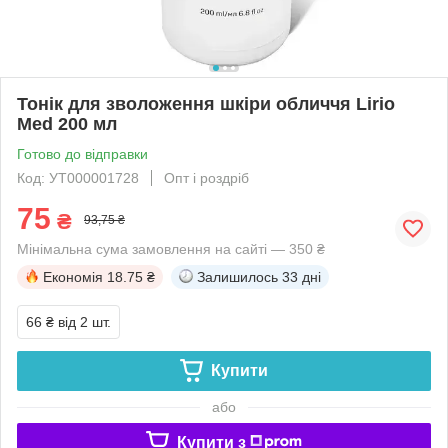
Тонік для зволоження шкіри обличчя Lirio
Med 200 мл
Готово до відправки
Код: УТ000001728
Опт і роздріб
75
₴
93,75 ₴
Мінімальна сума замовлення на сайті — 350 ₴
Економія
18.75 ₴
Залишилось
33 дні
66 ₴
від 2 шт.
Купити
або
Купити з