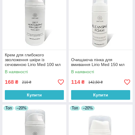
Крем для глибокого
зволоження шкіри із
Очищаюча пінка для
сечовиною Lirio Med 100 мл
вмивання Lirio Med 150 мл
В наявності
В наявності
168
114
₴
₴
210 ₴
142,50 ₴
Купити
Купити
Топ
–20%
Топ
–20%