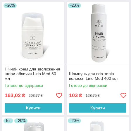
–20%
–20%
Нічний крем для зволоження
шкіри обличчя Lirio Med 50
Шампунь для всіх типів
мл
волосся Lirio Med 400 мл
Готово до відправки
Готово до відправки
163,02
103
₴
₴
203,77 ₴
128,75 ₴
Купити
Купити
Топ
–20%
–20%