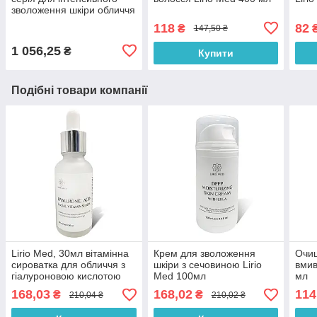
зволоження шкіри обличчя
118
82
₴
147,50 ₴
1 056,25
₴
Купити
Подібні товари компанії
Lirio Med, 30мл вітамінна
Крем для зволоження
Очищ
сироватка для обличчя з
шкіри з сечовиною Lirio
вмив
гіалуроновою кислотою
Med 100мл
мл
168,03
168,02
114
₴
₴
210,04 ₴
210,02 ₴