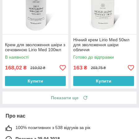
Нічний крем Lirio Med 50мл
Крем для зволоження шкіри з
для зволоження шкіри
сечовиною Lirio Med 100мл
обличчя
В наявності
Готово до відправки
168,02
163
₴
₴
210,02 ₴
203,75 ₴
Купити
Купити
Показати ще
Про нас
100% позитивних з 538 відгуків за рік
Працює з 25.04.2018