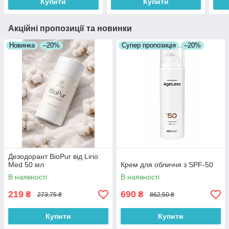
Купити
Купити
Акційні пропозиції та новинки
Новинка
–20%
Супер пропозиція
–20%
Дезодорант BioPur від Lirio
Med 50 мл
Крем для обличчя з SPF-50
В наявності
В наявності
219
690
₴
₴
273,75 ₴
862,50 ₴
Купити
Купити