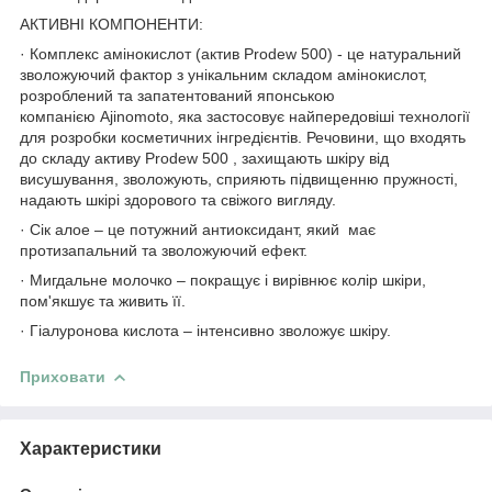
АКТИВНІ КОМПОНЕНТИ:
· Комплекс амінокислот (актив Prodew 500) - це натуральний
зволожуючий фактор з унікальним складом амінокислот,
розроблений та запатентований японською
компанією Ajinomoto, яка застосовує найпередовіші технології
для розробки косметичних інгредієнтів. Речовини, що входять
до складу активу Prodew 500 , захищають шкіру від
висушування, зволожують, сприяють підвищенню пружності,
надають шкірі здорового та свіжого вигляду.
· Сік алое – це потужний антиоксидант, який має
протизапальний та зволожуючий ефект.
· Мигдальне молочко – покращує і вирівнює колір шкіри,
пом'якшує та живить її.
· Гіалуронова кислота – інтенсивно зволожує шкіру.
Приховати
Характеристики