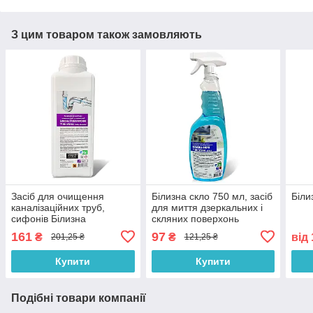
З цим товаром також замовляють
Засіб для очищення
Білизна скло 750 мл, засіб
Біли
каналізаційних труб,
для миття дзеркальних і
сифонів Білизна
скляних поверхонь
трубоочисник 1 л
161
97
₴
₴
від
201,25 ₴
121,25 ₴
Купити
Купити
Подібні товари компанії