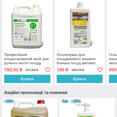
Професійний
Ополіскувач для
Гель
концентрований засіб для
посудомийної машини
маши
ручного миття посуду
Білизна посуд автомат
авто
Onclean 5 л від Бланідас
1000 мл
782,02
195
950
₴
₴
977,52 ₴
243,75 ₴
Купити
Купити
Акційні пропозиції та новинки
–20%
Топ
–20%