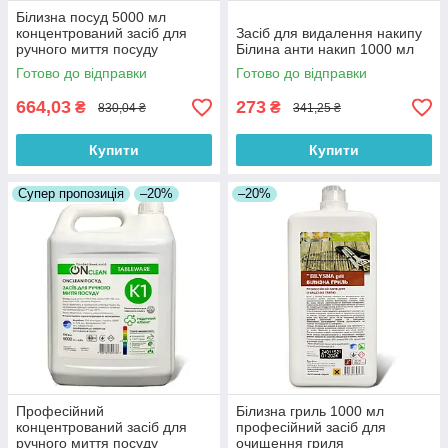
Білизна посуд 5000 мл
концентрований засіб для
Засіб для видалення накипу
ручного миття посуду
Білина анти накип 1000 мл
Готово до відправки
Готово до відправки
664,03
273
₴
₴
830,04 ₴
341,25 ₴
Купити
Купити
Супер пропозиція
–20%
–20%
Професійний
Білизна гриль 1000 мл
концентрований засіб для
професійний засіб для
ручного миття посуду
очищення гриля