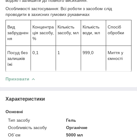
водою і залишити до повного висихання.
Особливості застосування: Всі роботи з засобом слід
проводити в захисних гумових рукавичках
Вид
Концентра
Кількість
Кількість
Спосіб
забруднен
ція засобу,
засобу, мл
води, мл
обробки
ня
%
Посуд без
0,1
1
999,0
Миття у
залишків
ємності
їжі
Приховати
Характеристики
Основні
Тип засобу
Гель
Особливість засобу
Органічне
Об`єм
5000 мл