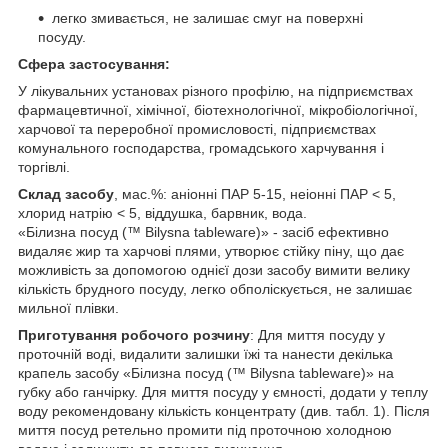
легко змивається, не залишає смуг на поверхні
посуду.
Сфера застосування:
У лікувальних установах різного профілю, на підприємствах
фармацевтичної, хімічної, біотехнологічної, мікробіологічної,
харчової та переробної промисловості, підприємствах
комунального господарства, громадського харчування і
торгівлі.
Склад засобу
, мас.%: аніонні ПАР 5-15, неіонні ПАР < 5,
хлорид натрію < 5, віддушка, барвник, вода.
«Білизна посуд (™ Bilysna tableware)» - засіб ефективно
видаляє жир та харчові плями, утворює стійку піну, що дає
можливість за допомогою однієї дози засобу вимити велику
кількість брудного посуду, легко обполіскується, не залишає
мильної плівки.
Приготування робочого розчину
: Для миття посуду у
проточній воді, видалити залишки їжі та нанести декілька
крапель засобу «Білизна посуд (™ Bilysna tableware)» на
губку або ганчірку. Для миття посуду у ємності, додати у теплу
воду рекомендовану кількість концентрату (див. табл. 1). Після
миття посуд ретельно промити під проточною холодною