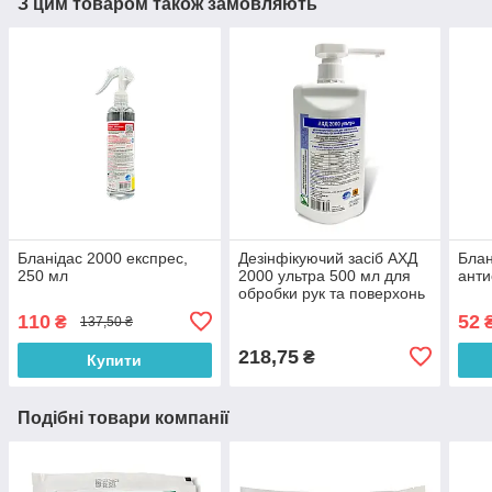
З цим товаром також замовляють
Бланідас 2000 експрес,
Дезінфікуючий засіб АХД
Блан
250 мл
2000 ультра 500 мл для
анти
обробки рук та поверхонь
110
52
₴
137,50 ₴
218,75
₴
Купити
Подібні товари компанії