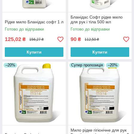
Бланідас Софт рідке мило
Рідке мило Бланідас софт 1 л
для рук і тіла 500 мл
Готово до відправки
Готово до відправки
125,02
90
₴
₴
156,27 ₴
112,50 ₴
Купити
Купити
–20%
Супер пропозиція
–20%
Мило рідке гігієнічне для рук