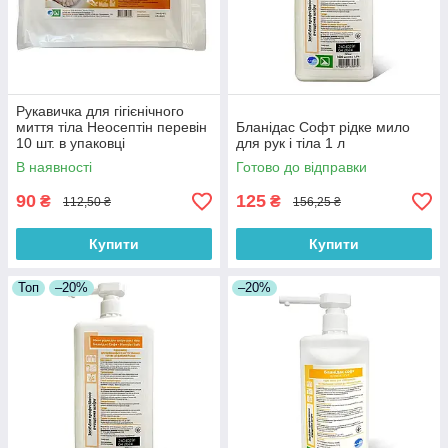
Рукавичка для гігієнічного
миття тіла Неосептін перевін
Бланідас Софт рідке мило
10 шт. в упаковці
для рук і тіла 1 л
В наявності
Готово до відправки
90
125
₴
₴
112,50 ₴
156,25 ₴
Купити
Купити
Топ
–20%
–20%