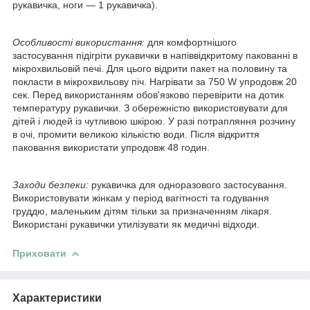
рукавичка, ноги — 1 рукавичка).
Особливості використання:
для комфортнішого
застосування підігріти рукавички в напіввідкритому пакованні в
мікрохвильовій печі. Для цього відрити пакет на половину та
покласти в мікрохвильову піч. Нагрівати за 750 W упродовж 20
сек. Перед використанням обов'язково перевірити на дотик
температуру рукавички. З обережністю використовувати для
дітей і людей із чутливою шкірою. У разі потрапляння розчину
в очі, промити великою кількістю води. Після відкриття
паковання використати упродовж 48 годин.
Заходи безпеки:
рукавичка для одноразового застосування.
Використовувати жінкам у період вагітності та годування
груддю, маленьким дітям тільки за призначенням лікаря.
Використані рукавички утилізувати як медичні відходи.
Приховати
Характеристики