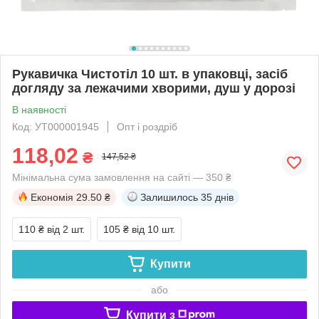
Рукавичка Чистотіл 10 шт. в упаковці, засіб
догляду за лежачими хворими, душ у дорозі
В наявності
Код: УТ000001945
Опт і роздріб
118,02
₴
147,52 ₴
Мінімальна сума замовлення на сайті — 350 ₴
Економія
29.50 ₴
Залишилось
35 днів
110 ₴
від 2 шт.
105 ₴
від 10 шт.
Купити
або
Купити з