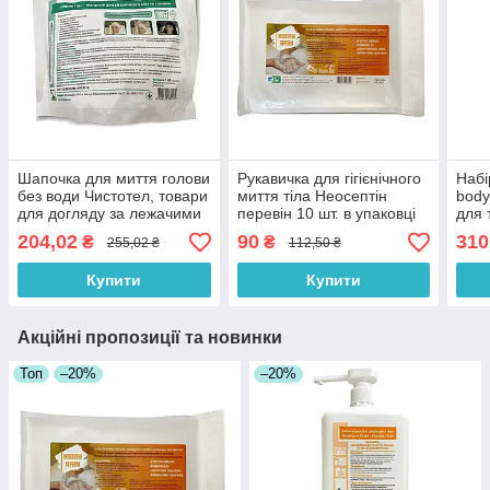
Шапочка для миття голови
Рукавичка для гігієнічного
Набі
без води Чистотел, товари
миття тіла Неосептін
body
для догляду за лежачими
перевін 10 шт. в упаковці
для 
хворими
204,02
90
310
₴
₴
255,02 ₴
112,50 ₴
Купити
Купити
Акційні пропозиції та новинки
Топ
–20%
–20%