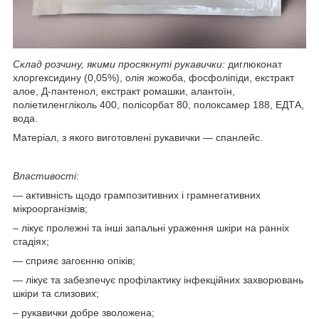
Склад розчину, якими просякнуті рукавички:
диглюконат
хлоргексидину (0,05%), олія жожоба, фосфоліпіди, екстракт
алое, Д-пантенол, екстракт ромашки, алантоїн,
поліетиленгліколь 400, полісорбат 80, полоксамер 188, ЕДТА,
вода.
Матеріал, з якого виготовлені рукавички — спанлейс.
Властивості:
— активність щодо грампозитивних і грамнегативних
мікроорганізмів;
– лікує пролежні та інші запальні ураження шкіри на ранніх
стадіях;
— сприяє загоєнню опіків;
— лікує та забезпечує профілактику інфекційних захворювань
шкіри та слизових;
– рукавички добре зволожена;