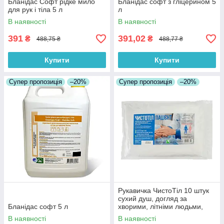
Бланідас Софт рідке мило
Бланідас софт з гліцерином 5
для рук і тіла 5 л
л
В наявності
В наявності
391
391,02
₴
₴
488,75 ₴
488,77 ₴
Купити
Купити
Супер пропозиція
–20%
Супер пропозиція
–20%
Рукавичка ЧистоТіл 10 штук
сухий душ, догляд за
Бланідас софт 5 л
хворими, літніми людьми,
догляд за шкірою тіла, для
В наявності
В наявності
лежачих хворих