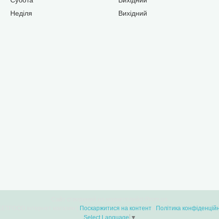
Неділя
Вихідний
Сайт створений на маркетплейсі
Prom.ua
SWEETFOOD інтернет магазин |
Поскаржитися на контент
|
Політика конфіденційн
Select Language
▼