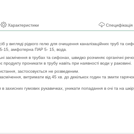
Характеристики
Специфікація
іб у вигляді рідкого гелю для очищення каналізаційних труб та сиф
 5-15, амфотерна ПАР 5- 15, вода.
ні засмічення в трубах та сифонах, швидко розчиняє органічні речов
є продукту проникати в трубу навіть при наявності води у раковині.
ристання, застосовується не розведеним.
смічення, витримати від 45 хв. до декількох годин та змити гарячо
 в захисних гумових рукавичках, уникати попадання в очі та на шкір