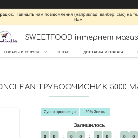
працює. Напишіть нам повідомлення (наприклад: вайбер, смс) на т
Вам.
SWEETFOOD інтернет мага
ТОВАРЫ И УСЛУГИ
О НАС
ДОСТАВКА И ОПЛАТА
ONСLEAN ТРУБООЧИСНИК 5000 М
Супер пропозиція
–20%
Залишилось
0
0
0
0
0
0
0
0