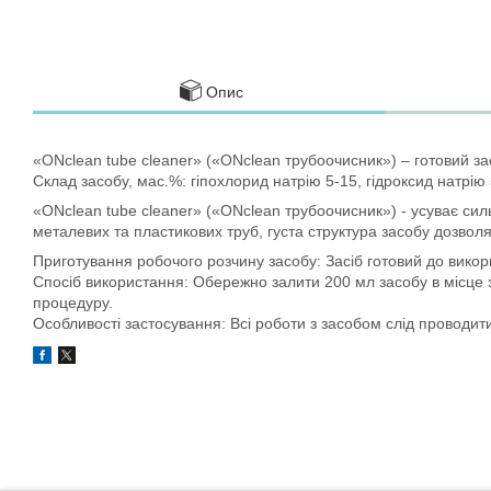
Опис
«ONclean tube cleaner» («ONclean трубоочисник») – готовий зас
Склад засобу, мас.%: гіпохлорид натрію 5-15, гідроксид натрію
«ONclean tube cleaner» («ONclean трубоочисник») - усуває силь
металевих та пластикових труб, густа структура засобу дозволя
Приготування робочого розчину засобу: Засіб готовий до вико
Спосіб використання: Обережно залити 200 мл засобу в місце за
процедуру.
Особливості застосування: Всі роботи з засобом слід проводити