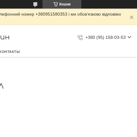
Кошик
елефонний номер +380951580353 і ми обов'язково відповімо
зин
+380 (95) 158-03-53
КОНТАКТЫ
Л