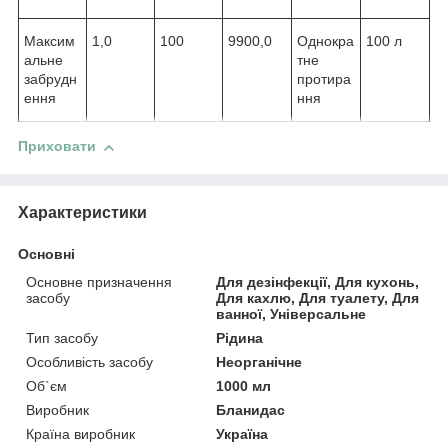
Максим
1,0
100
9900,0
Однокра
100 л
альне
тне
забрудн
протира
ення
ння
Приховати
Характеристики
Основні
Основне призначення
Для дезінфекції, Для кухонь,
засобу
Для кахлю, Для туалету, Для
ванної, Універсальне
Тип засобу
Рідина
Особливість засобу
Неорганічне
Об`єм
1000 мл
Виробник
Бланидас
Країна виробник
Україна