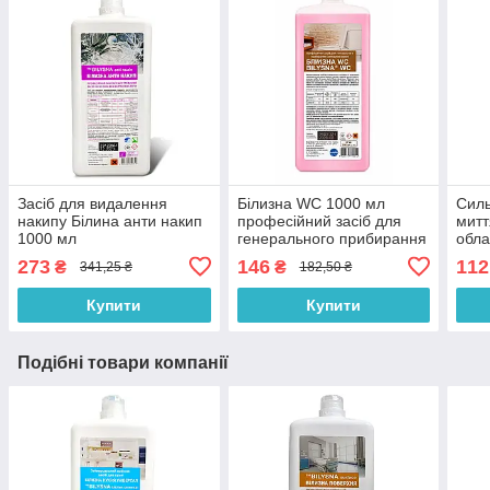
Засіб для видалення
Білизна WC 1000 мл
Силь
накипу Білина анти накип
професійний засіб для
митт
1000 мл
генерального прибирання
обл
санітарних кімнат
турб
273
146
112
₴
₴
341,25 ₴
182,50 ₴
Купити
Купити
Подібні товари компанії