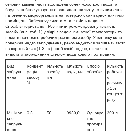
сечовий камінь, наліт відкладень солей жорсткості води та
бруд, запобігає утворенню вапняного нальоту та виникненню
патогенних мікроорганізмів на поверхнях санітарно-технічних
приміщень. Забезпечує чистоту та свіжість надовго.
Спосіб використання: Розчинити рекомендовану кількість
засобу (див. таб. 1) у відрі з водою кімнатної температури та
помити поверхню робочим розчином засобу. У випадку коли
поверхня надто забрудненна, рекомендується залишити засіб
на короткий час (1-3 хв.), щоб засіб подіяв, після чого
видалити забруднення шляхом додаткового протирання.
Вид
Концент
Кількість
Кількість
Спосіб
Кількість
забрудн
рація
засобу,
води, мл
обробки
робочог
ення
засобу,
мл
о
%
розчину
з 1 л
концент
рату
Мінімал
0,5
50
9950,0
Однокра
200 л
ьне
тне
забрудн
протира
ення
ння