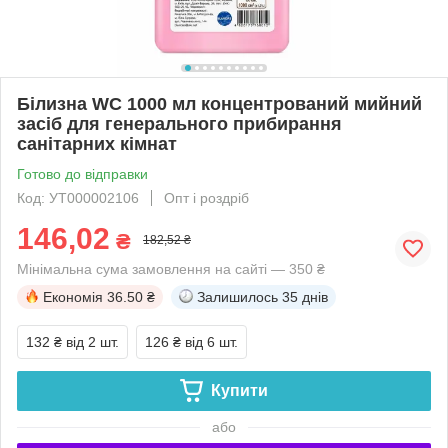
Білизна WC 1000 мл концентрований мийний
засіб для генерального прибирання
санітарних кімнат
Готово до відправки
Код: УТ000002106
Опт і роздріб
146,02
₴
182,52 ₴
Мінімальна сума замовлення на сайті — 350 ₴
Економія
36.50 ₴
Залишилось
35 днів
132 ₴
від 2 шт.
126 ₴
від 6 шт.
Купити
або