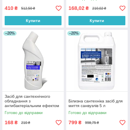
410
168,02
₴
₴
512,50 ₴
210,02 ₴
Купити
Купити
–20%
–20%
Засіб для сантехнічного
обладнання з
Білизна сантехніка засіб для
антибактеріальним ефектом
миття санвузлів 5 л
Білизна сантехніка 800 мл
Готово до відправки
Готово до відправки
168
799
₴
₴
210 ₴
998,75 ₴