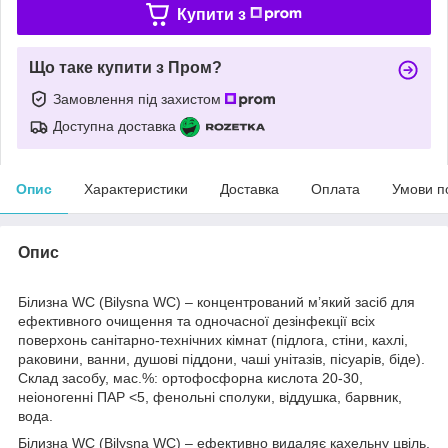
Купити з
Що таке купити з Пром?
Замовлення під захистом
Доступна доставка
Опис
Характеристики
Доставка
Оплата
Умови п
Опис
Білизна WC (Bilysna WC) – концентрований м’який засіб для
ефективного очищення та одночасної дезінфекції всіх
поверхонь санітарно-технічних кімнат (підлога, стіни, кахлі,
раковини, ванни, душові піддони, чаші унітазів, пісуарів, біде).
Склад засобу, мас.%: ортофосфорна кислота 20-30,
неіоногенні ПАР <5, фенольні сполуки, віддушка, барвник,
вода.
Білизна WC (Bilysna WC) – ефективно видаляє кахельну цвіль,