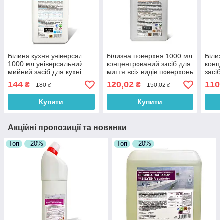
Білина кухня універсал
Білизна поверхня 1000 мл
Біли
1000 мл універсальний
концентрований засіб для
кон
мийний засіб для кухні
миття всіх видів поверхонь
засі
підл
144
120,02
110
₴
₴
180 ₴
150,02 ₴
Купити
Купити
Акційні пропозиції та новинки
Топ
–20%
Топ
–20%