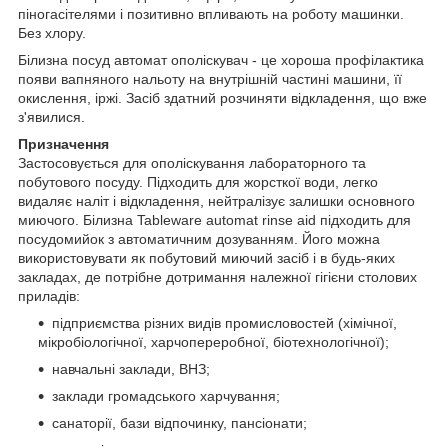
піногасітелями і позитивно впливають на роботу машинки.
Без хлору.
Білизна посуд автомат ополіскувач - це хороша профілактика
появи вапняного нальоту на внутрішній частині машини, її
окислення, іржі. Засіб здатний розчиняти відкладення, що вже
з'явилися.
Призначення
Застосовується для ополіскування лабораторного та
побутового посуду. Підходить для жорсткої води, легко
видаляє наліт і відкладення, нейтралізує залишки основного
миючого. Білизна Tableware automat rinse aid підходить для
посудомийок з автоматичним дозуванням. Його можна
використовувати як побутовий миючий засіб і в будь-яких
закладах, де потрібне дотримання належної гігієни столових
приладів:
підприємства різних видів промисловостей (хімічної,
мікробіологічної, харчопереробної, біотехнологічної);
навчальні заклади, ВНЗ;
заклади громадського харчування;
санаторії, бази відпочинку, пансіонати;