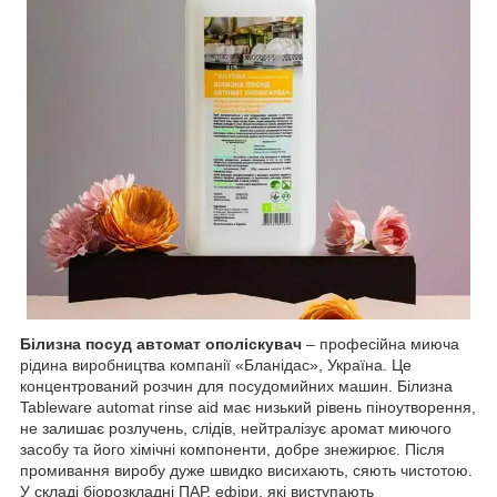
Білизна посуд автомат ополіскувач
– професійна миюча
рідина виробництва компанії «Бланідас», Україна. Це
концентрований розчин для посудомийних машин. Білизна
Tableware automat rinse aid має низький рівень піноутворення,
не залишає розлучень, слідів, нейтралізує аромат миючого
засобу та його хімічні компоненти, добре знежирює. Після
промивання виробу дуже швидко висихають, сяють чистотою.
У складі біорозкладні ПАР, ефіри, які виступають