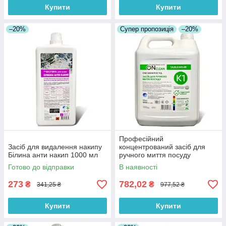
Купити
Купити
–20%
Супер пропозиція
–20%
Професійний
Засіб для видалення накипу
концентрований засіб для
Білина анти накип 1000 мл
ручного миття посуду
Onclean 5 л від Бланідас
Готово до відправки
В наявності
273
782,02
₴
₴
341,25 ₴
977,52 ₴
Купити
Купити