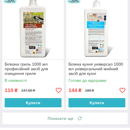
–20%
–20%
Білизна гриль 1000 мл
Білина кухня універсал 1000
професійний засіб для
мл універсальний мийний
очищення гриля
засіб для кухні
В наявності
Готово до відправки
110
144
₴
₴
137,50 ₴
180 ₴
Купити
Купити
Показати ще