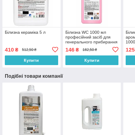
Білизна кераміка 5 л
Білизна WC 1000 мл
Біли
професійний засіб для
аро
генерального прибирання
1000
санітарних кімнат
засі
410
146
125
₴
₴
512,50 ₴
182,50 ₴
пове
Купити
Купити
Подібні товари компанії