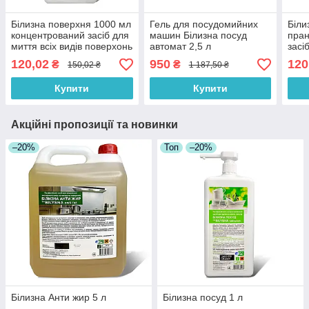
Білизна поверхня 1000 мл
Гель для посудомийних
Біли
концентрований засіб для
машин Білизна посуд
пран
миття всіх видів поверхонь
автомат 2,5 л
засі
луж
120,02
950
120
₴
₴
150,02 ₴
1 187,50 ₴
Купити
Купити
Акційні пропозиції та новинки
–20%
Топ
–20%
Білизна Анти жир 5 л
Білизна посуд 1 л