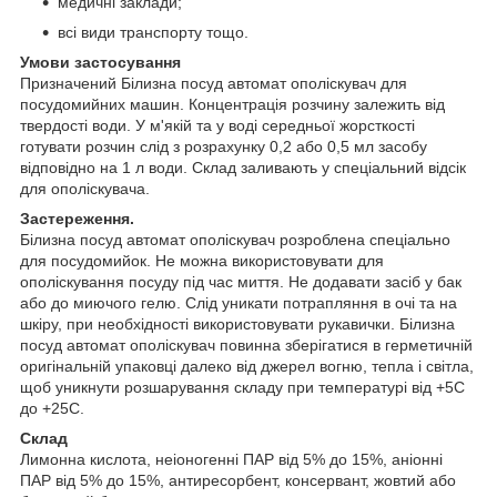
медичні заклади;
всі види транспорту тощо.
Умови застосування
Призначений Білизна посуд автомат ополіскувач для
посудомийних машин. Концентрація розчину залежить від
твердості води. У м'якій та у воді середньої жорсткості
готувати розчин слід з розрахунку 0,2 або 0,5 мл засобу
відповідно на 1 л води. Склад заливають у спеціальний відсік
для ополіскувача.
Застереження.
Білизна посуд автомат ополіскувач розроблена спеціально
для посудомийок. Не можна використовувати для
ополіскування посуду під час миття. Не додавати засіб у бак
або до миючого гелю. Слід уникати потрапляння в очі та на
шкіру, при необхідності використовувати рукавички. Білизна
посуд автомат ополіскувач повинна зберігатися в герметичній
оригінальній упаковці далеко від джерел вогню, тепла і світла,
щоб уникнути розшарування складу при температурі від +5С
до +25С.
Склад
Лимонна кислота, неіоногенні ПАР від 5% до 15%, аніонні
ПАР від 5% до 15%, антиресорбент, консервант, жовтий або