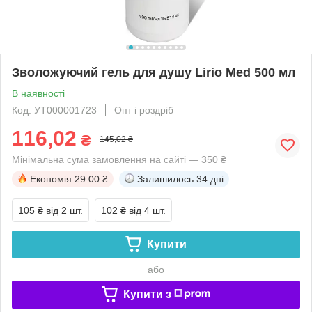
Зволожуючий гель для душу Lirio Med 500 мл
В наявності
Код: УТ000001723
Опт і роздріб
116,02
₴
145,02 ₴
Мінімальна сума замовлення на сайті — 350 ₴
Економія
29.00 ₴
Залишилось
34 дні
105 ₴
від 2 шт.
102 ₴
від 4 шт.
Купити
або
Купити з