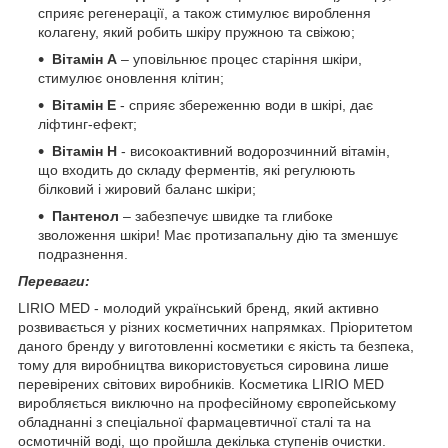
сприяє регенерації, а також стимулює вироблення
колагену, який робить шкіру пружною та свіжою;
Вітамін А
– уповільнює процес старіння шкіри,
стимулює оновлення клітин;
Вітамін Е
- сприяє збереженню води в шкірі, дає
ліфтинг-ефект;
Вітамін Н
- високоактивний водорозчинний вітамін,
що входить до складу ферментів, які регулюють
білковий і жировий баланс шкіри;
Пантенол
– забезпечує швидке та глибоке
зволоження шкіри! Має протизапальну дію та зменшує
подразнення.
Переваги:
LIRIO MED - молодий український бренд, який активно
розвивається у різних косметичних напрямках. Пріоритетом
даного бренду у виготовленні косметики є якість та безпека,
тому для виробництва використовується сировина лише
перевірених світових виробників. Косметика LIRIO MED
виробляється виключно на професійному європейському
обладнанні з спеціальної фармацевтичної сталі та на
осмотичній воді, що пройшла декілька ступенів очистки.