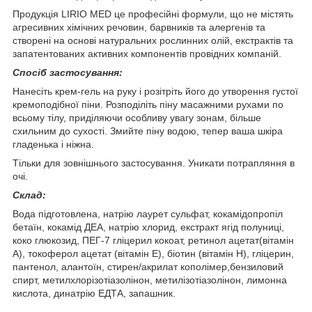
Продукція LIRIO MED це професійні формули, що не містять
агресивних хімічних речовин, барвників та алергенів та
створені на основі натуральних рослинних олій, екстрактів та
запатентованих активних компонентів провідних компаній.
Спосіб застосування:
Нанесіть крем-гель на руку і розітріть його до утворення густої
кремоподібної піни. Розподіліть піну масажними рухами по
всьому тілу, приділяючи особливу увагу зонам, більше
схильним до сухості. Змийте піну водою, тепер ваша шкіра
гладенька і ніжна.
Тільки для зовнішнього застосування. Уникати потрапляння в
очі.
Склад:
Вода підготовлена, натрію лаурет сульфат, кокамідопропіл
бетаїн, кокамід ДЕА, натрію хлорид, екстракт ягід полуниці,
коко глюкозид, ПЕГ-7 гліцерил кокоат, ретинол ацетат(вітамін
А), токоферол ацетат (вітамін Е), біотин (вітамін Н), гліцерин,
пантенол, алантоїн, стирен/акрилат кополімер,бензиловий
спирт, метилхлорізотіазолінон, метилізотіазолінон, лимонна
кислота, динатрію ЕДТА, запашник.