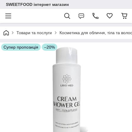
SWEETFOOD інтернет магазин
Товари та послуги
Косметика для обличчя, тіла та воло
Супер пропозиція
–20%