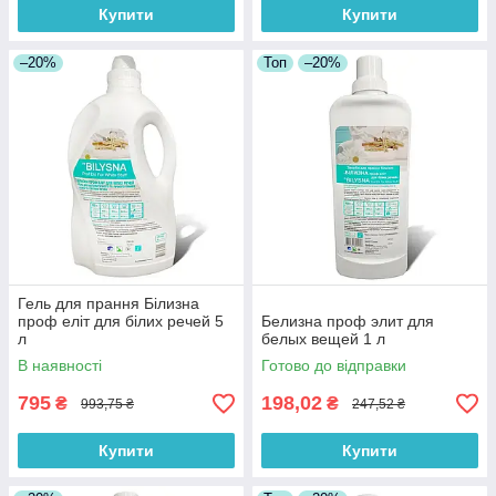
Купити
Купити
–20%
Топ
–20%
Гель для прання Білизна
проф еліт для білих речей 5
Белизна проф элит для
л
белых вещей 1 л
В наявності
Готово до відправки
795
198,02
₴
₴
993,75 ₴
247,52 ₴
Купити
Купити