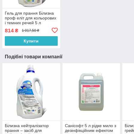
Гель для прання Білизна
проф еліт для кольорових
і темних речей 5 л
814
₴
1 017,50 ₴
Купити
Подібні товари компанії
Білизна нейтралізатор
Санісофт 5 л рідке мило з
Біли
прання – засіб для
дезінфікційним ефектом
грей