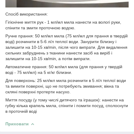
Спосіб використання:
Гігієнічне миття рук - 1 мл/мл мила нанести на вологі руки,
спінити та змити проточною водою.
Ручне прання: 50 мл/мл мила (75 мл/мл для прання в твердій
воді) розчинити в 5-6 л/л теплої води. Занурити білизну і
залишити на 10-15 хв/min, після чого випрати. Для видалення
сильних забруднень з тканини нанести засіб на виріб і
залишити на 10-15 хв/min, а потім випрати.
Автоматичне прання: 50 мл/мл мила (для прання у твердій
воді - 75 мл/мл) на 5 кг/кг білизни.
Для поверхонь: 25 мл/мл мила розчинити в 5 л/л теплої води
та вимити поверхні, що не потребують змивання; вікна та
скляні поверхні протерти насухо.
Миття посуду (у тому числі дитячого та іграшок): нанести на
губку кілька крапель мила, спінити і помити посуд, сполоснути
в проточній воді
Приховати