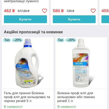
нейтралізації лужного
середовища 5л
462
580
455
₴
₴
577,50 ₴
725 ₴
Купити
Купити
Акційні пропозиції та новинки
Топ
–20%
Топ
–20%
Гель для прання Білизна
Білизна проф еліт для
проф еліт для кольорових та
кольорових або темних
чорних речей 5 л
речей 1 л
В наявності
В наявності