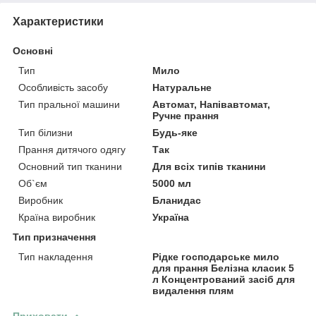
Характеристики
Основні
Тип
Мило
Особливість засобу
Натуральне
Тип пральної машини
Автомат, Напівавтомат,
Ручне прання
Тип білизни
Будь-яке
Прання дитячого одягу
Так
Основний тип тканини
Для всіх типів тканини
Об`єм
5000 мл
Виробник
Бланидас
Країна виробник
Україна
Тип призначення
Тип накладення
Рідке господарське мило
для прання Белізна класик 5
л Концентрований засіб для
видалення плям
Приховати