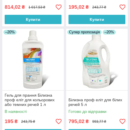
814,02
195,02
₴
₴
1 017,53 ₴
243,77 ₴
Купити
Купити
–20%
Супер пропозиція
–20%
Гель для прання Білизна
проф еліт для кольорових
Білизна проф еліт для білих
або темних речей 1 л
речей 5 л
В наявності
Готово до відправки
195
795,02
₴
₴
243,75 ₴
993,77 ₴