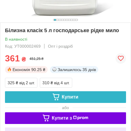
Білизна класік 5 л господарське рідке мило
В наявності
Код: УТ000002469
Опт і роздріб
361
₴
451,25 ₴
Економія
90.25 ₴
Залишилось
35 днів
325 ₴
від 2 шт.
310 ₴
від 4 шт.
Купити
або
Купити з