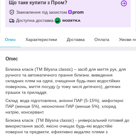
Що таке купити з Пром?
Замовлення під захистом
Доступна доставка
Опис
Характеристики
Доставка
Оплата
Умови п
Опис
Білизна класік (ТМ Bilysna classic) – засіб для миття рук, для
ручного та автоматичного прання білизни, виведення
складних плям на одязі, очищення будь-яких водостійких
поверхонь, миття посуду (у тому числі дитячого), дитячих
іграшок та приладдя.
Склад: вода підготовлена, аніонні ПАР (5-15%), амфотерні
ПАР (менше 5%), неіоногенні ПАР (менше 5%), хлорид
натрію, консервант.
Білизна класік (ТМ Bilysna classic) - універсальний готовий до
використання засіб, якісно очищає будь-які водостійкі
поверхні та предмети, ефективно видаляє плями з