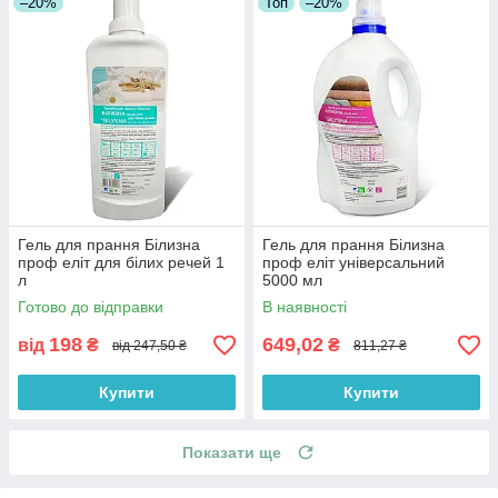
–20%
Топ
–20%
Гель для прання Білизна
Гель для прання Білизна
проф еліт для білих речей 1
проф еліт універсальний
л
5000 мл
Готово до відправки
В наявності
198
649,02
від
₴
₴
від 247,50 ₴
811,27 ₴
Купити
Купити
Показати ще