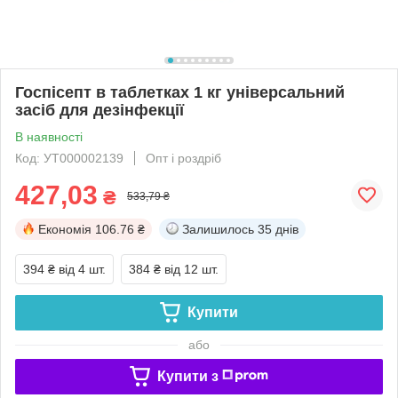
Госпісепт в таблетках 1 кг універсальний
засіб для дезінфекції
В наявності
Код: УТ000002139
Опт і роздріб
427,03
₴
533,79 ₴
Економія
106.76 ₴
Залишилось
35 днів
394 ₴
від 4 шт.
384 ₴
від 12 шт.
Купити
або
Купити з