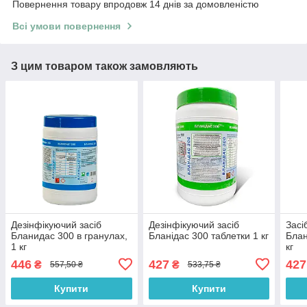
Повернення товару впродовж 14 днів за домовленістю
Всі умови повернення
З цим товаром також замовляють
Дезінфікуючий засіб
Дезінфікуючий засіб
Засі
Бланидас 300 в гранулах,
Бланідас 300 таблетки 1 кг
Блан
1 кг
кг
446
427
427
₴
₴
557,50 ₴
533,75 ₴
Купити
Купити