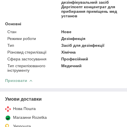
дезінфікувальний засіб
Дергіпсепт концентрат для
прибирання приміщень мед
установ
Основні
Стан
Нове
Режими роботи
Дезінфекція
Тип
Засіб для дезінфекції
Різновид стерилізації
Хімічна
Сфера застосування
Професійний
Тип стерилізованого
Медичний
інструменту
Приховати
Умови доставки
Нова Пошта
Магазини Rozetka
Укрпошта