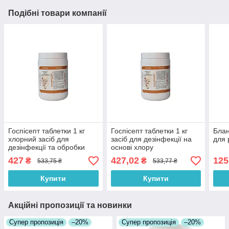
Подібні товари компанії
Госпісепт таблетки 1 кг
Госпісепт таблетки 1 кг
Блан
хлорний засіб для
засіб для дезінфекції на
для р
дезінфекції та обробки
основі хлору
поверхонь
427
427,02
125
₴
₴
533,75 ₴
533,77 ₴
Купити
Купити
Акційні пропозиції та новинки
Супер пропозиція
–20%
Супер пропозиція
–20%