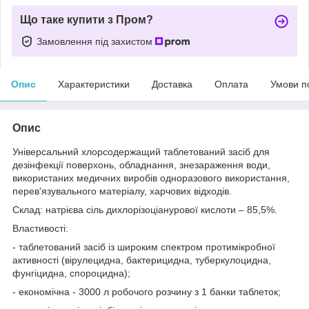
Що таке купити з Пром?
Замовлення під захистом
Опис
Характеристики
Доставка
Оплата
Умови п
Опис
Універсальний хлорсодержащий таблетований засіб для
дезінфекції поверхонь, обладнання, знезараження води,
використаних медичних виробів одноразового використання,
перев'язувального матеріалу, харчових відходів.
Склад: натрієва сіль дихлорізоціанурової кислоти – 85,5%.
Властивості:
- таблетований засіб із широким спектром протимікробної
активності (вірулецидна, бактерицидна, туберкулоцидна,
фунгіцидна, спороцидна);
- економічна - 3000 л робочого розчину з 1 банки таблеток;