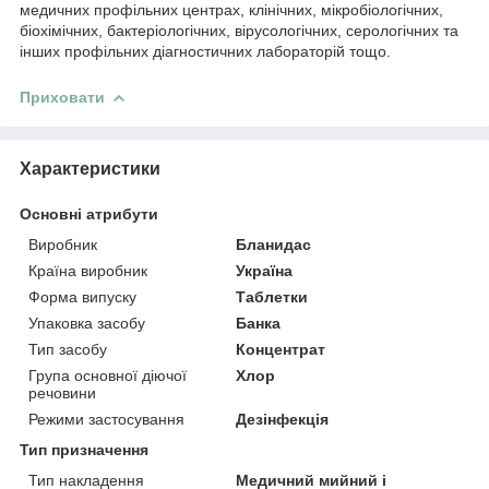
медичних профільних центрах, клінічних, мікробіологічних,
біохімічних, бактеріологічних, вірусологічних, серологічних та
інших профільних діагностичних лабораторій тощо.
Приховати
Характеристики
Основні атрибути
Виробник
Бланидас
Країна виробник
Україна
Форма випуску
Таблетки
Упаковка засобу
Банка
Тип засобу
Концентрат
Група основної діючої
Хлор
речовини
Режими застосування
Дезінфекція
Тип призначення
Тип накладення
Медичний мийний і