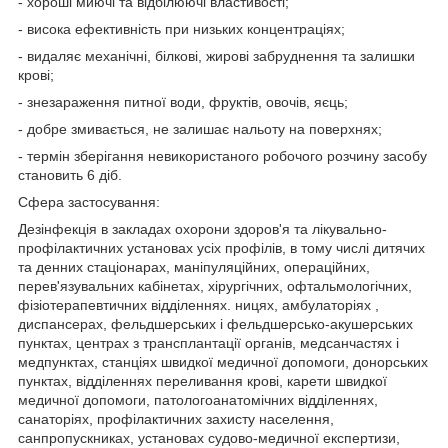
- хороші миючі та відбілюючі властивості;
- висока ефективність при низьких концентраціях;
- видаляє механічні, білкові, жирові забруднення та залишки
крові;
- знезараження питної води, фруктів, овочів, яєць;
- добре змивається, не залишає нальоту на поверхнях;
- термін зберігання невикористаного робочого розчину засобу
становить 6 діб.
Сфера застосування:
Дезінфекція в закладах охорони здоров'я та лікувально-
профілактичних установах усіх профілів, в тому числі дитячих
та денних стаціонарах, маніпуляційних, операційних,
перев'язувальних кабінетах, хірургічних, офтальмологічних,
фізіотерапевтичних відділеннях. ницях, амбулаторіях ,
диспансерах, фельдшерських і фельдшерсько-акушерських
пунктах, центрах з трансплантації органів, медсанчастях і
медпунктах, станціях швидкої медичної допомоги, донорських
пунктах, відділеннях переливання крові, карети швидкої
медичної допомоги, патологоанатомічних відділеннях,
санаторіях, профілактичних захисту населення,
санпропускниках, установах судово-медичної експертизи,