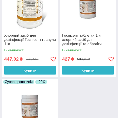
Хлорний засіб для
Госпісепт таблетки 1 кг
дезінфекції Госпісепт гранули
хлорний засіб для
1 кг
дезінфекції та обробки
поверхонь
В наявності
В наявності
447,02
427
₴
₴
558,77 ₴
533,75 ₴
Купити
Купити
Супер пропозиція
–20%