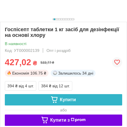
Госпісепт таблетки 1 кг засіб для дезінфекції
на основі хлору
В наявності
Код: УТ000002139
Опт і роздріб
427,02
₴
533,77 ₴
Економія
106.75 ₴
Залишилось
34 дні
394 ₴
від 4 шт.
384 ₴
від 12 шт.
Купити
або
Купити з