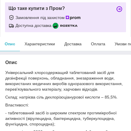
Що таке купити з Пром?
Замовлення під захистом
Доступна доставка
Опис
Характеристики
Доставка
Оплата
Умови п
Опис
Універсальний хлорсодержащий таблетований засіб для
дезінфекції поверхонь, обладнання, знезараження води,
використаних медичних виробів одноразового використання,
перев'язувального матеріалу, харчових відходів.
Склад: натрієва сіль дихлорізоціанурової кислоти – 85,5%.
Властивості:
- таблетований засіб із широким спектром протимікробної
активності (вірулецидна, бактерицидна, туберкулоцидна,
фунгіцидна, спороцидна);