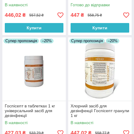
В наявності
Готово до відправки
446,02
447
₴
₴
557,52 ₴
558,75 ₴
Купити
Купити
Супер пропозиція
–20%
Супер пропозиція
–20%
Госпісепт в таблетках 1 кг
Хлорний засіб для
універсальний засіб для
дезінфекції Госпісепт гранули
дезінфекції
1 кг
В наявності
В наявності
427,03
447,02
₴
₴
533,79 ₴
558,77 ₴