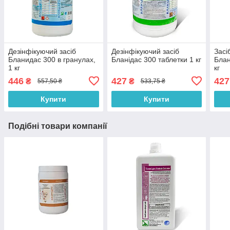
Дезінфікуючий засіб
Дезінфікуючий засіб
Засі
Бланидас 300 в гранулах,
Бланідас 300 таблетки 1 кг
Блан
1 кг
кг
446
427
427
₴
₴
557,50 ₴
533,75 ₴
Купити
Купити
Подібні товари компанії