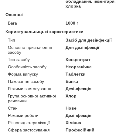
обладнання, інвентаря,
хлорка
Основні
Вага
1000 г
Користувальницькі характеристики
Тип
Засіб для дезінфекції
Основне призначення
Для дезінфекції
засобу
Тип засобу
Концентрат
Особливість засобу
Неорганічне
Форма випуску
Таблетки
Паковання засобу
Банка
Режими застосування
Дезінфекція
Група основної активної
Хлор
речовини
Стан
Нове
Режими роботи
Дезінфекція
Різновид стерилізації
Хімічна
Сфера застосування
Професійний