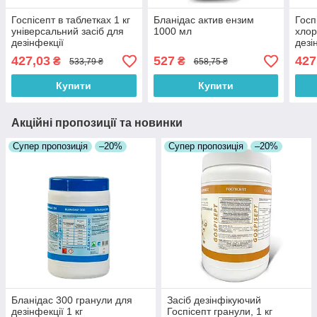
Госпісепт в таблетках 1 кг
Бланідас актив ензим
Госп
універсальний засіб для
1000 мл
хлор
дезінфекції
дезі
пове
427,03
527
427
₴
₴
533,79 ₴
658,75 ₴
Купити
Купити
Акційні пропозиції та новинки
Супер пропозиція
–20%
Супер пропозиція
–20%
Бланідас 300 гранули для
Засіб дезінфікуючий
дезінфекції 1 кг
Госпісепт гранули, 1 кг