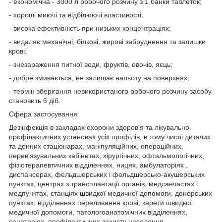
- економічна - 3000 л робочого розчину з 1 банки таблеток;
- хороші миючі та відбілюючі властивості;
- висока ефективність при низьких концентраціях;
- видаляє механічні, білкові, жирові забруднення та залишки
крові;
- знезараження питної води, фруктів, овочів, яєць;
- добре змивається, не залишає нальоту на поверхнях;
- термін зберігання невикористаного робочого розчину засобу
становить 6 діб.
Сфера застосування:
Дезінфекція в закладах охорони здоров'я та лікувально-
профілактичних установах усіх профілів, в тому числі дитячих
та денних стаціонарах, маніпуляційних, операційних,
перев'язувальних кабінетах, хірургічних, офтальмологічних,
фізіотерапевтичних відділеннях. ницях, амбулаторіях ,
диспансерах, фельдшерських і фельдшерсько-акушерських
пунктах, центрах з трансплантації органів, медсанчастях і
медпунктах, станціях швидкої медичної допомоги, донорських
пунктах, відділеннях переливання крові, карети швидкої
медичної допомоги, патологоанатомічних відділеннях,
санаторіях, профілактичних захисту населення,