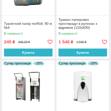
Тримач паперових
Туалетний папір meRoll, 90 м
простирадл в рулонах з
№4
відривом (110х600)
В наявності
В наявності
245
1 548
₴
₴
306,25 ₴
1 935 ₴
Купити
Купити
Супер пропозиція
–20%
Супер пропозиція
–20%