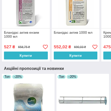
Бланідас актив ензим
Бланідас актив 1000 мл
Крем
1000 мл
100
527
552,02
475
₴
₴
658,75 ₴
690,03 ₴
Купити
Купити
Акційні пропозиції та новинки
Топ
–20%
Топ
–20%