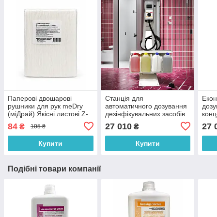
Паперові двошарові
Станція для
Екон
рушники для рук meDry
автоматичного дозування
дозу
(міДрай) Якісні листові Z-
дезінфікувальних засобів
конц
типу для диспенсерів
OnClean Дозатор рідкого
засо
84
27 010
27 
₴
₴
105 ₴
мийного засобу
для 
Купити
Купити
Подібні товари компанії