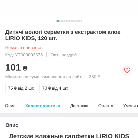
Дитячі вологі серветки з екстрактом алое
LIRIO KIDS, 120 шт.
Немає в наявності
Код: УТ000002673
Опт і роздріб
101
₴
Мінімальна сума замовлення на сайті — 350 ₴
75 ₴
від 2 шт.
70 ₴
від 4 шт.
Опис
Характеристики
Доставка
Оплата
Умови 
Опис
Детские влажные салфетки LIRIO KIDS