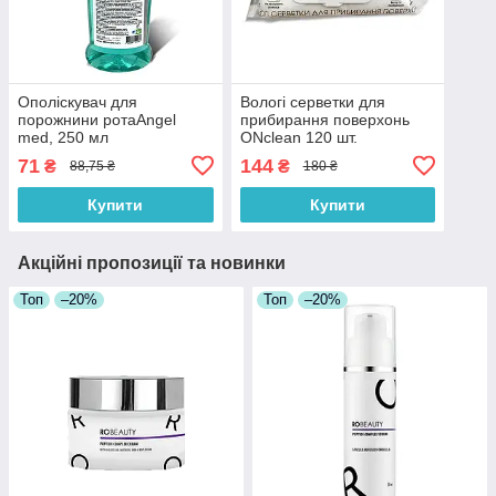
Ополіскувач для
Вологі серветки для
порожнини ротаAngel
прибирання поверхонь
med, 250 мл
ONclean 120 шт.
71
144
₴
₴
88,75 ₴
180 ₴
Купити
Купити
Акційні пропозиції та новинки
Топ
–20%
Топ
–20%