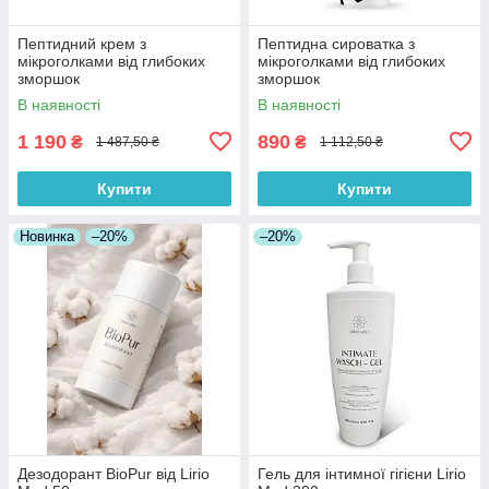
Пептидний крем з
Пептидна сироватка з
мікроголками від глибоких
мікроголками від глибоких
зморшок
зморшок
В наявності
В наявності
1 190
890
₴
₴
1 487,50 ₴
1 112,50 ₴
Купити
Купити
Новинка
–20%
–20%
Дезодорант BioPur від Lirio
Гель для інтимної гігієни Lirio