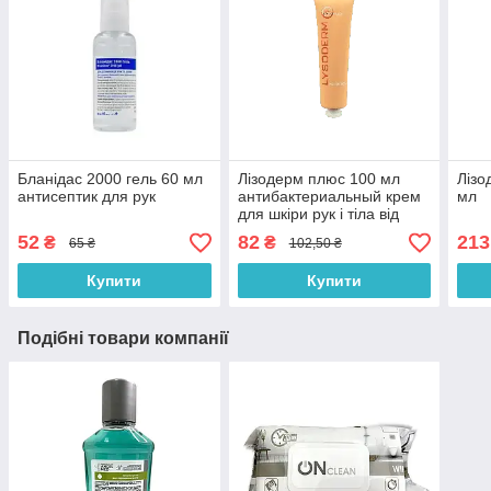
Бланідас 2000 гель 60 мл
Лізодерм плюс 100 мл
Лізо
антисептик для рук
антибактериальный крем
мл
для шкіри рук і тіла від
пролежнів, подразнень,
52
82
213
₴
₴
65 ₴
102,50 ₴
розтріскування
Купити
Купити
Подібні товари компанії