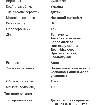
Виробник
Lysoform
Країна виробник
Україна
Тип вологих серветок
Дитячі
Матеріал серветки
Нетканий матеріал
Вміст спирту
Ні
Гіпоалергенний
Так
Дія
Тонізуючу,
Антибактеріальне,
Заспокійлива,
Пом'якшувальна,
Дезінфікуюче,
Протизапальне,
Зволожуюче
Екстракт
Алое
Упаковка серветок
Поліетиленовий пакет з
клапаном (кишенькова
упаковка)
Область застосування
Тіло
Кількість в упаковці
120
Тип призначення
тип призначення
Дитячі вологі серветки
LIRIO KIDS 0+ 120 шт з