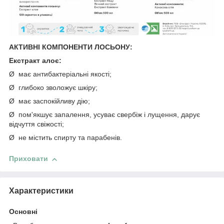
АКТИВНІ КОМПОНЕНТИ
ЛОСЬОНУ:
Екстракт алоє:
Ø має антибактеріальні якості;
Ø глибоко зволожує шкіру;
Ø має заспокійливу дію;
Ø пом'якшує запалення, усуває свербіж і лущення, дарує
відчуття свіжості;
Ø не містить спирту та парабенів.
Приховати
Характеристики
Основні