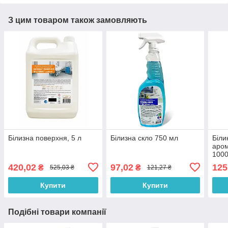
З цим товаром також замовляють
Білизна поверхня, 5 л
Білизна скло 750 мл
Біли
аро
100
420,02
97,02
125
₴
₴
525,03 ₴
121,27 ₴
Купити
Купити
Подібні товари компанії