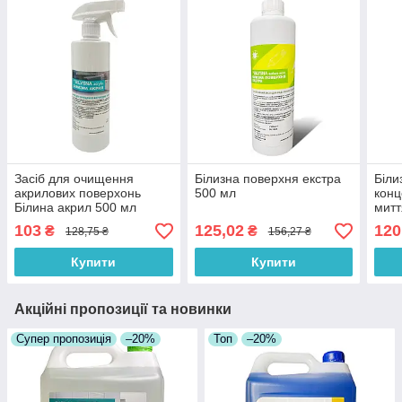
Засіб для очищення
Білизна поверхня екстра
Біли
акрилових поверхонь
500 мл
конц
Білина акрил 500 мл
митт
103
125,02
120
₴
₴
128,75 ₴
156,27 ₴
Купити
Купити
Акційні пропозиції та новинки
Супер пропозиція
–20%
Топ
–20%