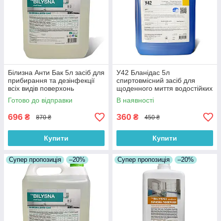
Білизна Анти Бак 5л засіб для
У42 Бланідас 5л
прибирання та дезінфекції
спиртовмісний засіб для
всіх видів поверхонь
щоденного миття водостійких
поверхонь
Готово до відправки
В наявності
696
360
₴
₴
870 ₴
450 ₴
Купити
Купити
Супер пропозиція
–20%
Супер пропозиція
–20%