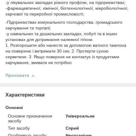
-у лікувальних закладах різного профілю, на підприємствах;
-фармацевтичної, хімічної, біотехнологічної, мікробіологічної,
харчової та переробної промисловості;
-Підприємствах комунального господарства, громадського
харчування та торгівлі;
-у навчальних та дошкільних закладах, побуті та в інших
установах для дотримання належної гігієни.
1. Розпорошити або нанести за допомогою ватного тампона
на поверхню і витримати 30 сек. 2. Протерти сухою
серветкою. 3. Якщо поверхня не контактує із продуктами
харчування, змивати не потрібно
Приховати
Характеристики
Основні
Основне призначення
Універсальне
засобу
Тип засобу
Спрей
Особливість засобу
Неорганічне