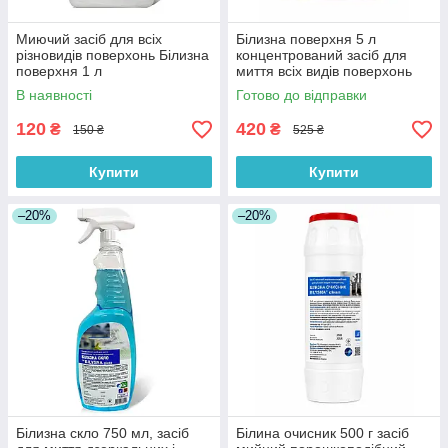
Миючий засіб для всіх
Білизна поверхня 5 л
різновидів поверхонь Білизна
концентрований засіб для
поверхня 1 л
миття всіх видів поверхонь
В наявності
Готово до відправки
120
420
₴
₴
150 ₴
525 ₴
Купити
Купити
–20%
–20%
Білизна скло 750 мл, засіб
Білина очисник 500 г засіб