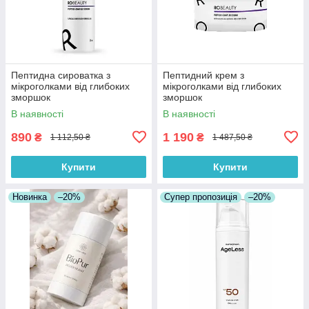
Пептидна сироватка з
Пептидний крем з
мікроголками від глибоких
мікроголками від глибоких
зморшок
зморшок
В наявності
В наявності
890
1 190
₴
₴
1 112,50 ₴
1 487,50 ₴
Купити
Купити
Новинка
–20%
Супер пропозиція
–20%