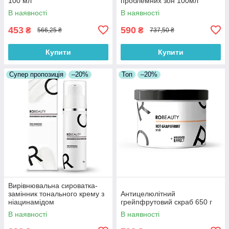
100 мл
проблемних зон 100мл
В наявності
В наявності
453
590
₴
₴
566,25 ₴
737,50 ₴
Купити
Купити
Супер пропозиція
–20%
Топ
–20%
Вирівнювальна сироватка-
замінник тонального крему з
Антицелюлітний
ніацинамідом
грейпфрутовий скраб 650 г
В наявності
В наявності