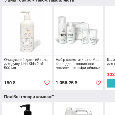
З цим товаром також замовляють
Очищаючий дитячий гель
Набір косметики Lirio Med
Шамп
для душу Lirio Kids 2 в1
серія для інтенсивного
для 
500 мл
зволоження шкіри обличчя
103
150
1 056,25
₴
₴
Подібні товари компанії