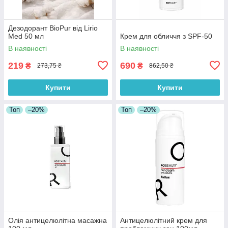
Дезодорант BioPur від Lirio
Med 50 мл
Крем для обличчя з SPF-50
В наявності
В наявності
219
690
₴
₴
273,75 ₴
862,50 ₴
Купити
Купити
Топ
–20%
Топ
–20%
Олія антицелюлітна масажна
Антицелюлітний крем для