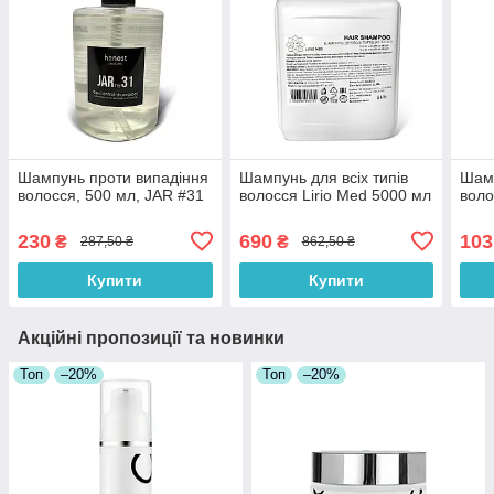
Шампунь проти випадіння
Шампунь для всіх типів
Шамп
волосся, 500 мл, JAR #31
волосся Lirio Med 5000 мл
воло
230
690
103
₴
₴
287,50 ₴
862,50 ₴
Купити
Купити
Акційні пропозиції та новинки
Топ
–20%
Топ
–20%