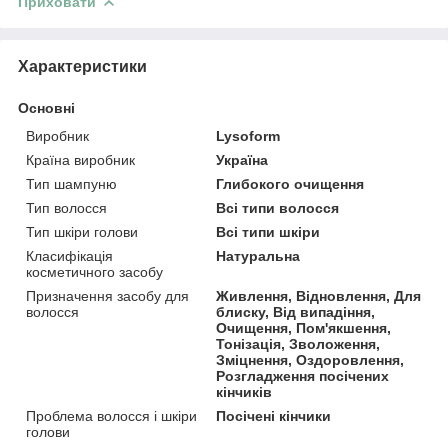
Приховати
Характеристики
Основні
Виробник
Lysoform
Країна виробник
Україна
Тип шампуню
Глибокого очищення
Тип волосся
Всі типи волосся
Тип шкіри голови
Всі типи шкіри
Класифікація
Натуральна
косметичного засобу
Призначення засобу для
Живлення, Відновлення, Для
волосся
блиску, Від випадіння,
Очищення, Пом'якшення,
Тонізація, Зволоження,
Зміцнення, Оздоровлення,
Розгладження посічених
кінчиків
Проблема волосся і шкіри
Посічені кінчики
голови