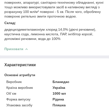
поверхнях, апаратурі, санітарно-технічному обладнанні, кухні
тощо можливо використовувати засіб в нативному вигляді з
розрахунку 100 мл/м² поверхні - 5 хв. Після чого, оброблену
поверхню ретельно змити проточною водою.
Склад:
дидецилдиметиламоніум хлорид 14,0% (діючі речовини),
каустична сода, лимонна кислота, ПАР, інгібітор корозії,
допоміжні речовини, вода до 100%
Приховати
Характеристики
Основні атрибути
Виробник
Бланидас
Країна виробник
Україна
Об`єм
1000 мл
Форма випуску
Рідина
Упаковка засобу
Пляшка