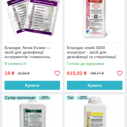
Бланідас Актив Ензим —
Бланідас комбі 3000
засіб для дезінфекції
концетрат - засіб для
інструментів і поверхонь,
дезінфекції та стерилізації,
сошетка 20 мл
1000 мл
В наявності
Готово до відправки
18
615,02
₴
₴
22,50 ₴
768,77 ₴
Купити
Купити
Супер пропозиція
–20%
Топ
–20%