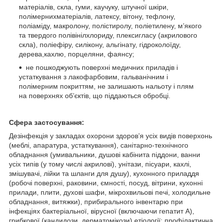
матеріалів, скла, гуми, каучуку, штучної шкіри,
полімернихматеріалів, латексу, вітону, тефлону,
поліаміду, макролону, полістиролу, поліетилену, м’якого
та твердого полівінілхлориду, плексигласу (акрилового
скла), поліефіру, силікону, альгінату, гідроколоїду,
дерева,кахлю, порцеляни, фаянсу;
не пошкоджують поверхні медичних приладів і
устаткування з лакофарбовим, гальванічним і
полімерним покриттям, не залишають нальоту і плям
на поверхнях об’єктів, що піддаються обробці.
Сфера застосування:
Дезінфекція у закладах охорони здоров’я усіх видів поверхонь
(меблі, апаратура, устаткування), санітарно-технічного
обладнання (умивальники, душові кабінита піддони, ванни
усіх типів (у тому числі акрилові), унітази, пісуари, кахлі,
змішувачі, лійки та шланги для душу), кухонного приладдя
(робочі поверхні, раковини, ємності, посуд, вітрини, кухонні
прилади, плити, духові шафи, мікрохвильові печі, холодильне
обладнання, витяжки), прибирального інвентарю при
інфекціях бактеріальної, вірусної (включаючи гепатит А),
грибкової (кандидози, дерматомікози) етіології; профілактична