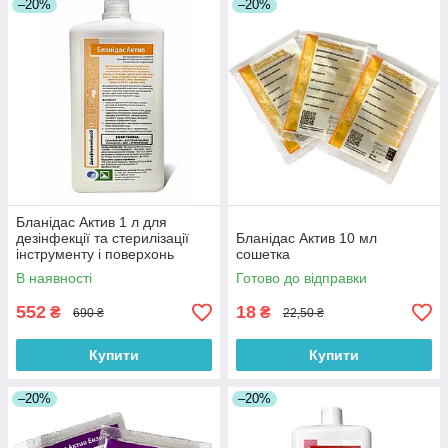
–20%
–20%
Бланідас Актив 1 л для
дезінфекції та стерилізації
Бланідас Актив 10 мл
інструменту і поверхонь
сошетка
В наявності
Готово до відправки
552
18
₴
₴
690 ₴
22,50 ₴
Купити
Купити
–20%
–20%