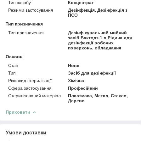
Тип засобу
Концентрат
Режими застосування
Дезінфекція, Дезінфекція з
ПСО
Тип призначення
Тип призначення
Дезінфікувальний мийний
засіб Бактодз 1 л Рідина для
дезінфекції робочих
поверхонь, обладнання
Основні
Стан
Нове
Тип
Засіб для дезінфекції
Різновид стерилізації
Хімічна
Сфера застосування
Професійний
Стерилізований матеріал
Пластмаса, Метал, Стекло,
Дерево
Приховати
Умови доставки