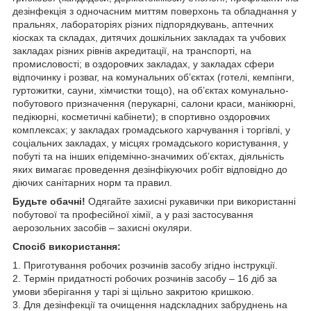
дезінфекція з одночасним миттям поверхонь та обладнання у
пральнях, лабораторіях різних підпорядкувань, аптечних
кіосках та складах, дитячих дошкільних закладах та учбових
закладах різних рівнів акредитації, на транспорті, на
промисловості; в оздоровчих закладах, у закладах сфери
відпочинку і розваг, на комунальних об’єктах (готелі, кемпінги,
гуртожитки, сауни, хімчистки тощо), на об’єктах комунально-
побутового призначення (перукарні, салони краси, манікюрні,
педікюрні, косметичні кабінети); в спортивно оздоровчих
комплексах; у закладах громадського харчування і торгівлі, у
соціальних закладах, у місцях громадського користування, у
побуті та на інших епідемічно-значимих об’єктах, діяльність
яких вимагає проведення дезінфікуючих робіт відповідно до
діючих санітарних норм та правил.
Будьте обачні!
Одягайте захисні рукавички при використанні
побутової та професійної хімії, а у разі застосування
аерозольних засобів
–
захисні окуляри.
Спосіб використання:
1. Приготування робочих розчинів засобу згідно інструкції.
2. Термін придатності робочих розчинів засобу – 16 діб за
умови зберігання у тарі зі щільно закритою кришкою.
3. Для дезінфекції та очищення надскладних забруднень на