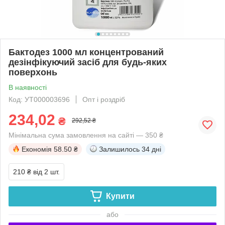
Бактодез 1000 мл концентрований
дезінфікуючий засіб для будь-яких
поверхонь
В наявності
Код: УТ000003696
Опт і роздріб
234,02
₴
292,52 ₴
Мінімальна сума замовлення на сайті — 350 ₴
Економія
58.50 ₴
Залишилось
34 дні
210 ₴
від 2 шт.
Купити
або