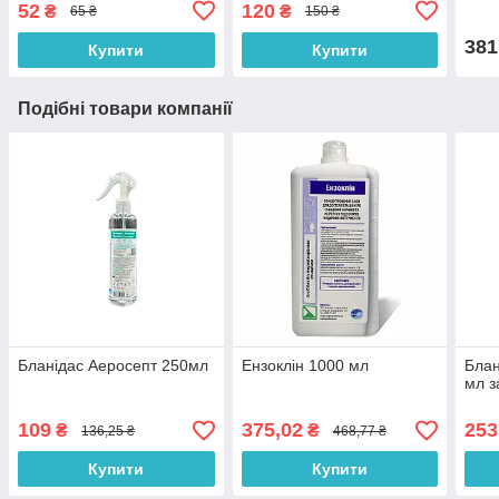
52
120
₴
₴
65 ₴
150 ₴
381
Купити
Купити
Подібні товари компанії
Бланідас Аеросепт 250мл
Ензоклін 1000 мл
Блан
мл з
109
375,02
253
₴
₴
136,25 ₴
468,77 ₴
Купити
Купити